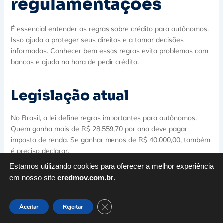
regulamentações
É essencial entender as regras sobre crédito para autônomos.
Isso ajuda a proteger seus direitos e a tomar decisões
informadas. Conhecer bem essas regras evita problemas com
bancos e ajuda na hora de pedir crédito.
Legislação atual
No Brasil, a lei define regras importantes para autônomos.
Quem ganha mais de R$ 28.559,70 por ano deve pagar
imposto de renda. Se ganhar menos de R$ 40.000,00, também
é preciso declarar.
Estamos utilizando cookies para oferecer a melhor experiência
Para quem trabalha com transporte, 60% do que ganha é
em nosso site
credmov.com.br
.
tributado. Mas, 40% é isento. Quem transporta carga, 90% do
que ganha não paga imposto. O prazo para declarar imposto
de renda em 2023 é de 15 de março a 31 de maio.
Close GDPR Cookie Banner
Aceitar
Rejeitar