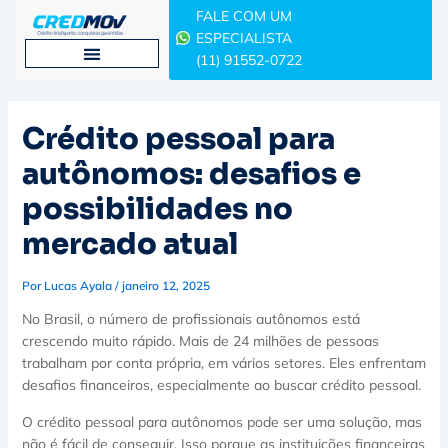
Ir
FALE COM UM
para
ESPECIALISTA
o
(11) 91552-0722
conteúdo
Crédito pessoal para
autônomos: desafios e
possibilidades no
mercado atual
Por
Lucas Ayala
/
janeiro 12, 2025
No Brasil, o número de profissionais autônomos está
crescendo muito rápido. Mais de 24 milhões de pessoas
trabalham por conta própria, em vários setores. Eles enfrentam
desafios financeiros, especialmente ao buscar crédito pessoal.
O crédito pessoal para autônomos pode ser uma solução, mas
não é fácil de conseguir. Isso porque as instituições financeiras