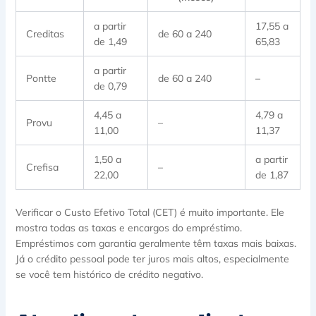
a partir
17,55 a
Creditas
de 60 a 240
de 1,49
65,83
a partir
Pontte
de 60 a 240
–
de 0,79
4,45 a
4,79 a
Provu
–
11,00
11,37
1,50 a
a partir
Crefisa
–
22,00
de 1,87
Verificar o Custo Efetivo Total (CET) é muito importante. Ele
mostra todas as taxas e encargos do empréstimo.
Empréstimos com garantia geralmente têm taxas mais baixas.
Já o crédito pessoal pode ter juros mais altos, especialmente
se você tem histórico de crédito negativo.