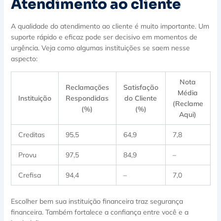
Atendimento ao cliente
A qualidade do atendimento ao cliente é muito importante. Um
suporte rápido e eficaz pode ser decisivo em momentos de
urgência. Veja como algumas instituições se saem nesse
aspecto:
Nota
Reclamações
Satisfação
Média
Instituição
Respondidas
do Cliente
(Reclame
(%)
(%)
Aqui)
Creditas
95,5
64,9
7,8
Provu
97,5
84,9
–
Crefisa
94,4
–
7,0
Escolher bem sua instituição financeira traz segurança
financeira. Também fortalece a confiança entre você e a