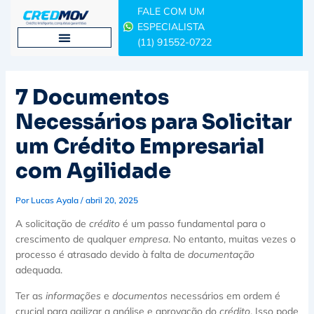
Ir
FALE COM UM
para
ESPECIALISTA
o
(11) 91552-0722
conteúdo
7 Documentos
Necessários para Solicitar
um Crédito Empresarial
com Agilidade
Por
Lucas Ayala
/
abril 20, 2025
A solicitação de
crédito
é um passo fundamental para o
crescimento de qualquer
empresa
. No entanto, muitas vezes o
processo é atrasado devido à falta de
documentação
adequada.
Ter as
informações
e
documentos
necessários em ordem é
crucial para agilizar a análise e aprovação do
crédito
. Isso pode