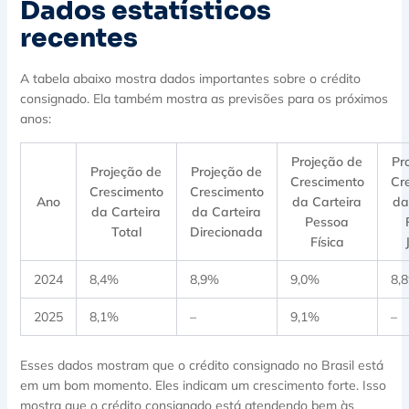
Dados estatísticos
recentes
A tabela abaixo mostra dados importantes sobre o crédito
consignado. Ela também mostra as previsões para os próximos
anos:
Projeção de
Pr
Projeção de
Projeção de
Crescimento
Cr
Crescimento
Crescimento
Ano
da Carteira
da
da Carteira
da Carteira
Pessoa
Total
Direcionada
Física
2024
8,4%
8,9%
9,0%
8,
2025
8,1%
–
9,1%
–
Esses dados mostram que o crédito consignado no Brasil está
em um bom momento. Eles indicam um crescimento forte. Isso
mostra que o crédito consignado está atendendo bem às